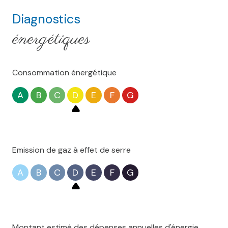
Diagnostics
énergétiques
Consommation énergétique
A
B
C
D
E
F
G
Emission de gaz à effet de serre
A
B
C
D
E
F
G
Montant estimé des dépenses annuelles d'énergie