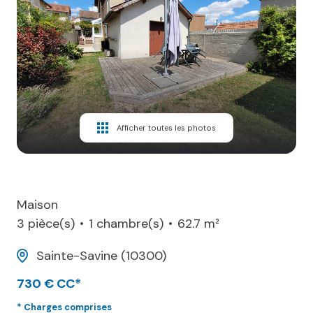
Blog
Enchères
Contactez-
Nous
Alerte
Afficher toutes les photos
mail
Maison
3 pièce(s)
1 chambre(s)
62.7 m²
Sainte-Savine (10300)
730 € CC*
* Charges comprises