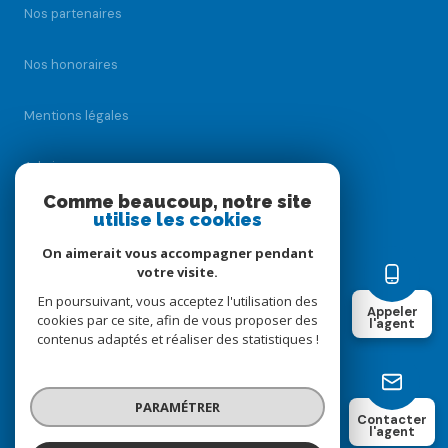
Nos partenaires
Nos honoraires
Mentions légales
Admin
Comme beaucoup, notre site
utilise les cookies
Nos honoraires
On aimerait vous accompagner pendant
Politique RGPD
votre visite.
En poursuivant, vous acceptez l'utilisation des
Appeler
cookies par ce site, afin de vous proposer des
Cookies
l'agent
contenus adaptés et réaliser des statistiques !
© 2026 | Tous droits réservés
PARAMÉTRER
Contacter
l'agent