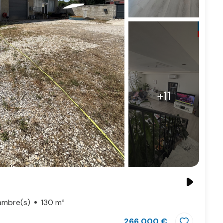
+11
ambre(s)
130 m²
266 000 €