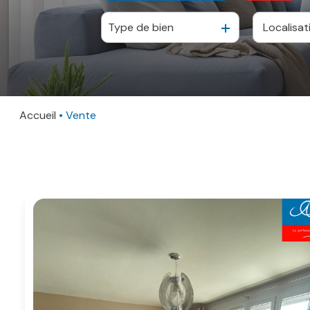
Type de bien
De l'ancien
à l'anné
De l'immo pro
De l'imm
Accueil
Vente