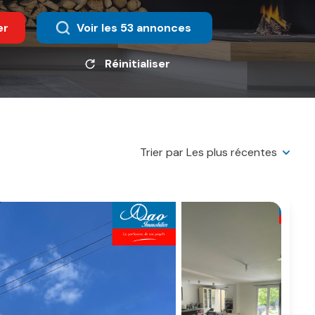
er
Voir les
53
annonces
Réinitialiser
Trier par Les plus récentes