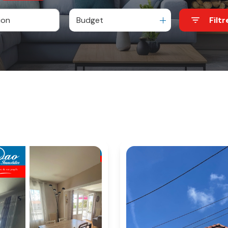
Budget
Filtr
e
o pro