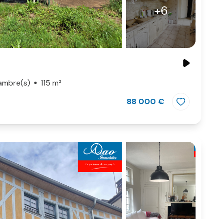
+6
ambre(s)
115 m²
88 000 €