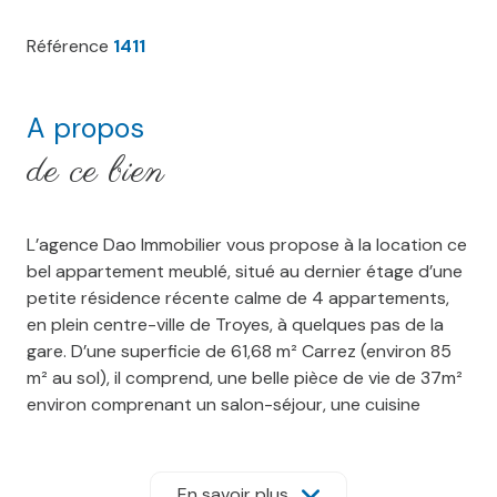
Référence
1411
A propos
de ce bien
L’agence Dao Immobilier vous propose à la location ce
bel appartement meublé, situé au dernier étage d’une
petite résidence récente calme de 4 appartements,
en plein centre-ville de Troyes, à quelques pas de la
gare. D’une superficie de 61,68 m² Carrez (environ 85
m² au sol), il comprend, une belle pièce de vie de 37m²
environ comprenant un salon-séjour, une cuisine
ouverte équipée et aménagée, deux chambres, une
salle d’eau et des WC séparés. La résidence est
sécurisée.
En savoir plus