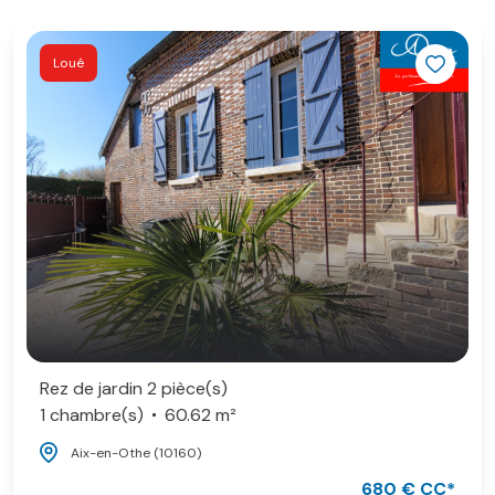
Loué
Rez de jardin 2 pièce(s)
1 chambre(s)
60.62 m²
Aix-en-Othe (10160)
680 € CC*