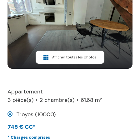
Blog
Enchères
Contactez-
Nous
Alerte
Afficher toutes les photos
mail
Appartement
3 pièce(s)
2 chambre(s)
61.68 m²
Troyes (10000)
745 € CC*
* Charges comprises