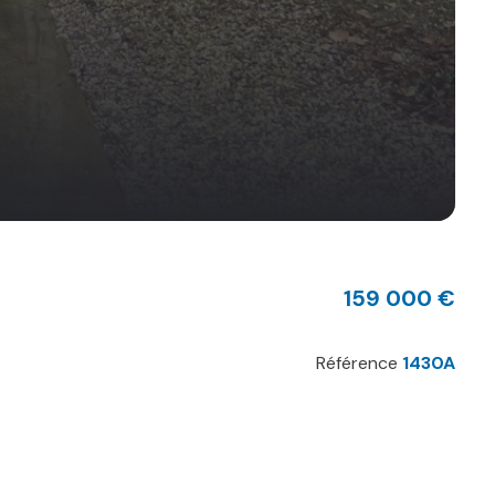
159 000 €
Référence
1430A