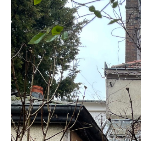
Blog
Enchères
Contactez-
Nous
Alerte
mail