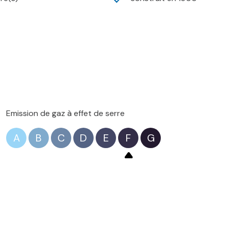
Emission de gaz à effet de serre
A
B
C
D
E
F
G