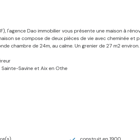
BF), l'agence Dao immobilier vous présente une maison à réno
la maison se compose de deux pièces de vie avec cheminée et pa
nde chambre de 24m, au calme. Un grenier de 27 m2 environ. A 
éreur
0 Sainte-Savine et Aix en Othe
re(s)
construit en 1900