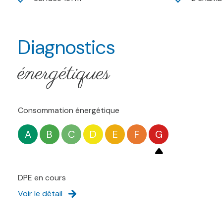
Diagnostics
énergétiques
Consommation énergétique
A
B
C
D
E
F
G
DPE en cours
Voir le détail