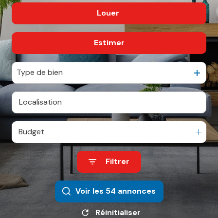
Louer
De l'ancien
Blog
De l'immo pro
Enchères
Estimer
à l'année
Contactez-
De l'immo pro
Nous
Type de bien
Alerte
mail
Budget
Filtrer
Voir les
54
annonces
Réinitialiser