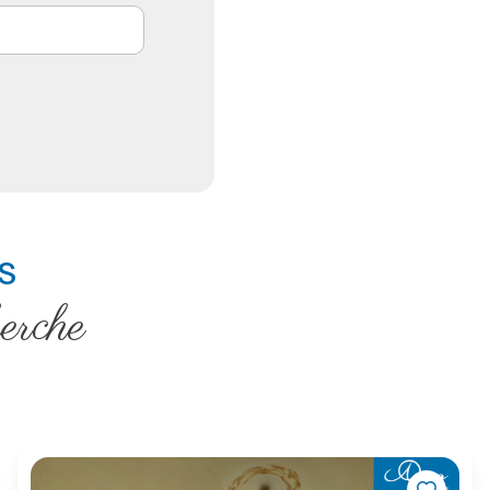
s
herche