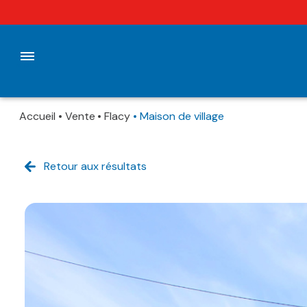
Menu
Accueil
Vente
Flacy
Maison de village
Accueil
Ventes
Retour aux résultats
Vendus
Ventes
Locations
Loués
Locations
Estimation
Vendus/Loués
Immobilier
professionnel
Nos
Agences