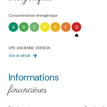
Consommation énergétique
A
B
C
D
E
F
G
DPE ANCIENNE VERSION
Voir le détail
Informations
financières