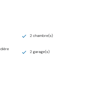
2 chambre(s)
udière
2 garage(s)