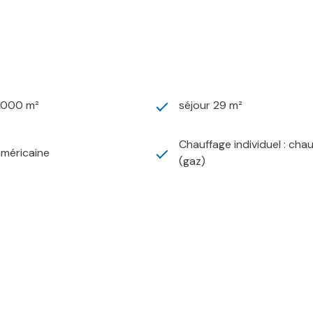
1 000 m²
séjour 29 m²
Chauffage individuel : cha
américaine
(gaz)