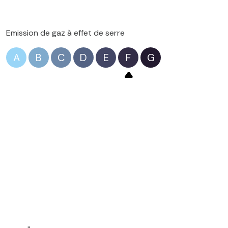
Emission de gaz à effet de serre
A
B
C
D
E
F
G