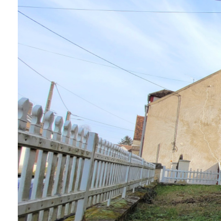
Blog
Enchères
Contactez-
Nous
Alerte
mail