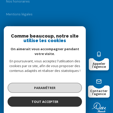
Nos honoraires
Mentions légales
Admin
Comme beaucoup, notre site
utilise les cookies
Nos honoraires
On aimerait vous accompagner pendant
Politique RGPD
votre visite.
En poursuivant, vous acceptez l'utilisation des
Appeler
cookies par ce site, afin de vous proposer des
Cookies
l'agence
contenus adaptés et réaliser des statistiques !
© 2026 | Tous droits réservés
PARAMÉTRER
Contacter
l'agence
Réalisé par
TOUT ACCEPTER
DAO IMMOBILIER
Agence