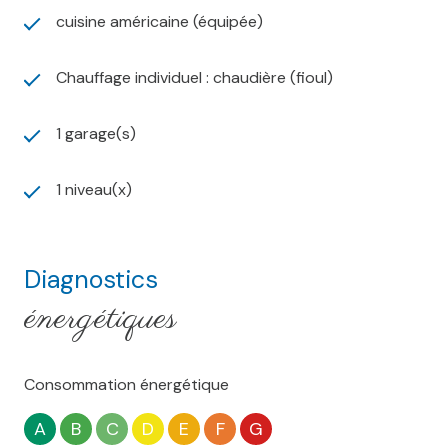
cuisine américaine (équipée)
Chauffage individuel : chaudière (fioul)
1 garage(s)
1 niveau(x)
Diagnostics
énergétiques
Consommation énergétique
A
B
C
D
E
F
G