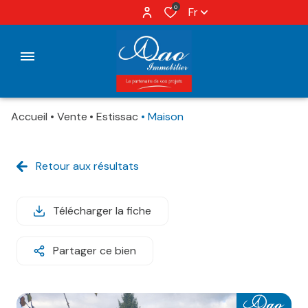
0
Fr
Menu
Accueil
Vente
Estissac
Maison
Accueil
Ventes
Retour aux résultats
Vendus
Ventes
Locations
Loués
Locations
Estimation
Télécharger la fiche
Vendus/Loués
Partager ce bien
Immobilier
professionnel
Nos
Agences