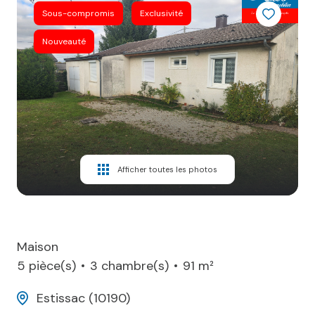
Sous-compromis
Exclusivité
Blog
Nouveauté
Enchères
Contactez-
Nous
Alerte
mail
Afficher toutes les photos
Maison
5 pièce(s)
3 chambre(s)
91 m²
Estissac (10190)